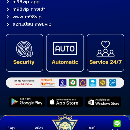
m98vip app
m98vip ทางเข้า
www m98vip
ลงทะเบียน m98vip
เข้าสู่ระบบ
สมัคร
โปรโมชั่น