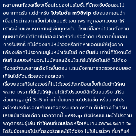
หลายคนกังวลเรื่องเงื่อนไขของโปรโมชั่นที่มักจะซับซ้อนจนไม่
อยากกดรับ แต่สำหรับ
โปรโมชั่น m98vip
ต้องบอกเลยว่า
เงื่อนไขต่างจากเว็บทั่วไปแบบชัดเจน เพราะถูกออกแบบมาให้
เข้าใจง่ายและเหมาะกับผู้เล่นทุกระดับ ตั้งแต่มือใหม่ไปจนถึงสาย
ทุนหนักก็รับได้โดยไม่ต้องปวดหัวกับข้อจำกัด เริ่มจากขั้นตอน
การรับสิทธิ์ ที่ไม่ต้องแคปหน้าจอหรือทักหาแอดมินให้ยุ่งยาก
เพียงเลือกโปรจากเมนูในหน้าเว็บไซต์ กดยืนยัน เท่านี้ก็ใช้งานได้
ทันที ระบบจะคำนวณโบนัสและเงื่อนไขเทิร์นให้อัตโนมัติ ไม่ต้อง
กังวลว่าจะพลาดหรือผิดขั้นตอน แถมยังสามารถตรวจสอบยอด
เทิร์นได้ด้วยตัวเองตลอดเวลา
เรื่องยอดเทิร์นโอเวอร์ก็ไม่ได้เวอร์วังเหมือนเว็บที่เน้นดักให้คน
พลาด เพราะที่นี่เน้นให้ผู้เล่นได้ใช้โปรแบบมีสิทธิ์ถอนจริง เทิร์น
ส่วนใหญ่อยู่ที่ 3–5 เท่าเท่านั้นในหลายโปรโมชั่น หรือบางโปร
อย่างโปรคืนยอดเสียกับกิจกรรมแจกเครดิต ก็ไม่ต้องทำเทิร์น
เลยแม้แต่นิดเดียว นอกจากนี้ m98vip ยังมีระบบแนะนำโปรตาม
พฤติกรรมผู้เล่น ทำให้คนที่เติมบ่อยหรือเล่นเกมเฉพาะประเภท จะ
ได้รับข้อเสนอโปรที่ตรงจริตและใช้ได้จริง ไม่ใช่โปรมั่วๆ ที่มาก็แค่