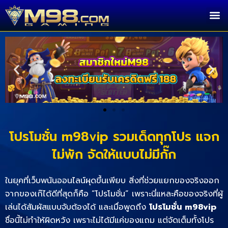
Skip
to
content
โปรโมชั่น m98vip รวมเด็ดทุกโปร แจก
ไม่พัก จัดให้แบบไม่มีกั๊ก
ในยุคที่เว็บพนันออนไลน์ผุดขึ้นเพียบ สิ่งที่ช่วยแยกของจริงออก
จากของเก๊ได้ดีที่สุดก็คือ “โปรโมชั่น” เพราะนี่แหละคือของจริงที่ผู้
เล่นได้สัมผัสแบบจับต้องได้ และเมื่อพูดถึง
โปรโมชั่น m98vip
ชื่อนี้ไม่ทำให้ผิดหวัง เพราะไม่ได้มีแค่ของแถม แต่จัดเต็มทั้งโปร