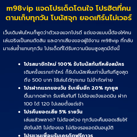
m98vip แจดโปรเด็ดโดนใจ โปรฮิตที่คน
ตามเก็บทุกวัน โบนัสจุก ยอดเทิร์นไม่เวอร์
เว็บเดิมพันไหนก็พูดว่าตัวเองแจกโปรดี แต่ของแบบนี้ต้องให้คน
เล่นจริงเป็นคนตัดสิน และจากเสียงของผู้ใช้งาน m98vip ที่กลับ
มาเล่นซ้ำแทบทุกวัน โปรเด็ดที่ได้รับความนิยมสูงสุดมีดังนี้
โปรสมาชิกใหม่ 100% รับโบนัสทันทีหลังสมัคร
เติมครั้งแรกเท่าไหร่ ก็รับโบนัสเพิ่มเท่านั้นทันทีสูงสุด
ถึง 500 บาท ใช้เล่นได้ทุกเกม ไม่จำกัดค่าย
โปรฝากแรกของวัน รับเพิ่มอีก 20% ทุกยูส
ตื่นมากดฝาก รับเพิ่มทันที ไม่ต้องแจ้งแอดมิน ฝาก
100 ได้ 120 ไปเลยตั้งแต่เช้า
โปรคืนยอดเสีย 5% รายวัน
เล่นแล้วพลาด? ไม่ต้องห่วง ทุกวันจะคืนยอดเสียให้
อัตโนมัติ ไม่ต้องขอ ไม่ต้องรอแอดมินอนุมัติ
โปรชวนเพื่อนรับเครดิตฟรีถาวร