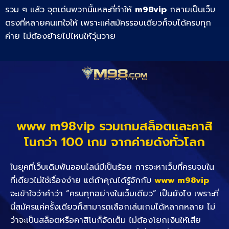
รวม ๆ แล้ว จุดเด่นพวกนี้แหละที่ทำให้
m98vip
กลายเป็นเว็บ
ตรงที่หลายคนเทใจให้ เพราะแค่สมัครรอบเดียวก็จบได้ครบทุก
ค่าย ไม่ต้องย้ายไปไหนให้วุ่นวาย
www m98vip รวมเกมสล็อตและคาสิ
โนกว่า 100 เกม จากค่ายดังทั่วโลก
ในยุคที่เว็บเดิมพันออนไลน์มีเป็นร้อย การจะหาเว็บที่ครบจบใน
ที่เดียวไม่ใช่เรื่องง่าย แต่ถ้าคุณได้รู้จักกับ
www m98vip
จะเข้าใจว่าคำว่า “ครบทุกอย่างในเว็บเดียว” เป็นยังไง เพราะที่
นี่สมัครแค่ครั้งเดียวก็สามารถเลือกเล่นเกมได้หลากหลาย ไม่
ว่าจะเป็นสล็อตหรือคาสิโนก็จัดเต็ม ไม่ต้องโยกเงินให้เสีย