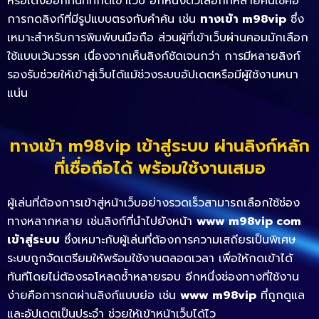
หรือเด้งออกทันทีที่กดเข้าเว็บ อีกหนึ่งตัวเลือกที่หลายคนใช้คือ
การกดลิงก์ที่มีรูปแบบตรงกับคำค้น เช่น
ทางเข้า m98vip
ซึ่ง
เหมาะสำหรับการพิมพ์บนมือถือ ส่วนผู้ที่เข้าเว็บผ่านคอมมักเลือก
ใช้แบบเว้นวรรค เนื่องจากเห็นลิงก์ชัดเจนกว่า การมีหลายลิงก์
รองรับช่วยให้เข้าสู่เว็บได้แม้ช่วงระบบอัปเดตหรือมีผู้ใช้งานหนา
แน่น
ทางเข้า m98vip เข้าสู่ระบบ ผ่านลิงก์หลัก
ที่เชื่อถือได้ พร้อมใช้งานเสมอ
ผู้เล่นที่ต้องการเข้าสู่หน้าเว็บอย่างรวดเร็วสามารถเลือกใช้ช่อง
ทางหลากหลาย เช่นลิงก์ที่นำไปยังหน้า
www m98vip com
เข้าสู่ระบบ
ซึ่งเหมาะกับผู้เล่นที่ต้องการความเสถียรเป็นพิเศษ
ระบบถูกจัดเตรียมให้พร้อมใช้งานตลอดเวลา เพื่อให้กดเข้าได้
ทันทีโดยไม่ต้องรอโหลดซ้ำหลายรอบ อีกหนึ่งช่องทางที่ใช้งาน
ง่ายคือการกดผ่านลิงก์แบบย่อ เช่น
www m98vip
ที่ถูกดูแล
และอัปเดตเป็นประจำ ช่วยให้เข้าหน้าเว็บได้ไว