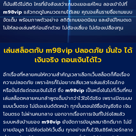
ก็มันส์ได้ไม่ติด ใครที่ยังลังเลว่าเกมจะเยอะแค่ไหน ลองเข้าไปที่
m98vip
แล้วกดดูในหมวดเกมได้เลย คุณจะเห็นรายชื่อเกมแบบ
จัดเต็ม พร้อมภาพตัวอย่าง สถิติเกมยอดนิยม และยังมีโหมดเด
โม่ให้ลองเล่นฟรีก่อนอีกด้วย ไม่ต้องเสี่ยง ไม่ต้องเปลืองทุน
เล่นสล็อตกับ m98vip ปลอดภัย มั่นใจ ได้
เงินจริง ถอนเงินได้ไว
อีกเรื่องที่หลายคนให้ความสำคัญเวลาเลือกเว็บสล็อตก็คือเรื่อง
ความปลอดภัย เพราะใครก็ไม่อยากเสียเวลาเล่นแล้วโดนโกง
หรือปั่นได้แต่ถอนเงินไม่ได้ ซึ่ง
m98vip
เป็นหนึ่งในไม่กี่เว็บที่คน
เล่นสล็อตหลายคนกล้าพูดเต็มปากว่าไว้ใจได้จริง เพราะเปิดระบบ
แบบเว็บตรง ไม่มีเอเย่นต์ตัดหน้า ทุกขั้นตอนใช้ชื่อบัญชีจริง เงิน
โอนตรง ไม่ผ่านคนกลาง นอกจากเรื่องการเงินที่โปร่งใสแล้ว
ระบบหลังบ้านของ
m98vip
ยังจัดการข้อมูลสมาชิกดีมาก ไม่มี
ขายข้อมูล ไม่มีส่งต่อให้เว็บอื่น ทุกอย่างเก็บไว้ในเซิร์ฟเวอร์กลาง