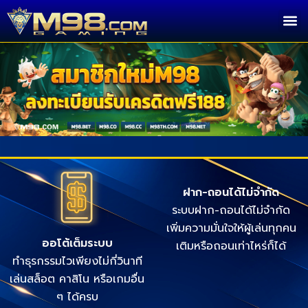
Skip
to
content
ฝาก-ถอนได้ไม่จำกัด
ระบบฝาก-ถอนได้ไม่จำกัด
เพิ่มความมั่นใจให้ผู้เล่นทุกคน
ออโต้เต็มระบบ
เติมหรือถอนเท่าไหร่ก็ได้
ทำธุรกรรมไวเพียงไม่กี่วินาที
เล่นสล็อต คาสิโน หรือเกมอื่น
ๆ ได้ครบ