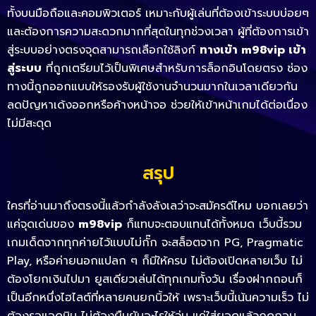
ทั้งบนมือถือและคอมพิวเตอร์ เหมาะกับผู้เล่นที่ต้องเข้าระบบบ่อยๆ
และต้องการความสะดวกมากที่สุดในทุกช่วงเวลา ผู้ที่ต้องการเข้า
สู่ระบบอย่างตรงจุดสามารถเลือกใช้ลิงก์
ทางเข้า m98vip เข้า
สู่ระบบ
ที่ถูกเตรียมไว้เป็นพิเศษสำหรับการล็อกอินโดยตรง ช่อง
ทางนี้ถูกออกแบบให้รองรับผู้ใช้งานจำนวนมากในเวลาเดียวกัน
ลดปัญหาเด้งออกหรือค้างหน้าจอ ช่วยให้เข้าหน้าเกมได้ต่อเนื่อง
ไม่มีสะดุด
สรุป
ใครที่อ่านมาถึงตรงนี้แล้วกำลังลังเลว่าจะสมัครดีไหม บอกเลยว่า
แค่จุดเด่นของ
m98vip
ก็แทบจะตอบแทนได้ทั้งหมด เว็บนี้รวม
เกมเด็ดจากทุกค่ายไว้แบบไม่กั๊ก จะสล็อตจาก PG, Pragmatic
Play, หรือค่ายนอกแปลก ๆ ก็มีให้ครบ ไม่ต้องเปิดหลายเว็บ ไม่
ต้องโยกเงินไปมา ยูสเดียวเล่นได้ทุกเกมทั้งวัน เรื่องฝากถอนก็
เป็นอีกหนึ่งไฮไลต์ที่หลายคนยกนิ้วให้ เพราะเว็บนี้เน้นความเร็ว ไม่
ต้องรอแอดมิน ไม่ต้องยืนยันอะไรให้วุ่น แค่ใส่ยอดแล้วกดถอน