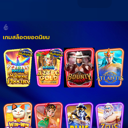
เกมสล็อตยอดนิยม