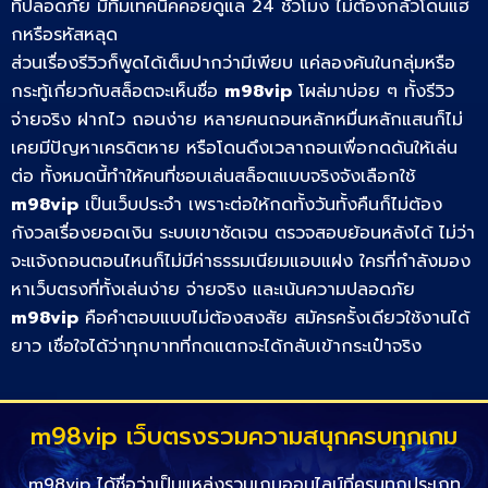
ที่ปลอดภัย มีทีมเทคนิคคอยดูแล 24 ชั่วโมง ไม่ต้องกลัวโดนแฮ
กหรือรหัสหลุด
ส่วนเรื่องรีวิวก็พูดได้เต็มปากว่ามีเพียบ แค่ลองค้นในกลุ่มหรือ
กระทู้เกี่ยวกับสล็อตจะเห็นชื่อ
m98vip
โผล่มาบ่อย ๆ ทั้งรีวิว
จ่ายจริง ฝากไว ถอนง่าย หลายคนถอนหลักหมื่นหลักแสนก็ไม่
เคยมีปัญหาเครดิตหาย หรือโดนดึงเวลาถอนเพื่อกดดันให้เล่น
ต่อ ทั้งหมดนี้ทำให้คนที่ชอบเล่นสล็อตแบบจริงจังเลือกใช้
m98vip
เป็นเว็บประจำ เพราะต่อให้กดทั้งวันทั้งคืนก็ไม่ต้อง
กังวลเรื่องยอดเงิน ระบบเขาชัดเจน ตรวจสอบย้อนหลังได้ ไม่ว่า
จะแจ้งถอนตอนไหนก็ไม่มีค่าธรรมเนียมแอบแฝง ใครที่กำลังมอง
หาเว็บตรงที่ทั้งเล่นง่าย จ่ายจริง และเน้นความปลอดภัย
m98vip
คือคำตอบแบบไม่ต้องสงสัย สมัครครั้งเดียวใช้งานได้
ยาว เชื่อใจได้ว่าทุกบาทที่กดแตกจะได้กลับเข้ากระเป๋าจริง
m98vip เว็บตรงรวมความสนุกครบทุกเกม
m98vip ได้ชื่อว่าเป็นแหล่งรวมเกมออนไลน์ที่ครบทุกประเภท