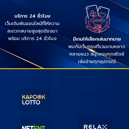
บริการ 24 ชั่วโมง
เว็บเดิมพันออนไลน์ที่ให้ความ
สะดวกสบายสูงสุดต้องมา
พร้อม บริการ 24 ชั่วโมง
มีเกมให้เลือกเล่นมากมาย
พบกับเว็บตรงที่รวมเกมหลาก
หลายแนว สนุกครบทุกสไตล์
เล่นง่ายทุกอุปกรณ์