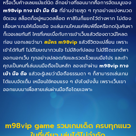
หรือเว็บค้างเลยแม้แต่นิด อีกอย่างที่ชอบมากคือการจัดเมนูของ
m98vip ทาง เข้า มือ ถือ
ที่อ่านง่ายสุด ๆ ทุกอย่างแบ่งหมวด
ชัดเจน สล็อตก็อยู่หมวดสล็อต คาสิโนก็แยกไว้ต่างหาก ไม่ต้อง
เลื่อนหาเกมให้เมื่อยมือ จะเล่นเกมไหนแค่พิมพ์ชื่อหรือกดปุ่มค้นหา
ก็เจอเลยทันที ใครที่เคยเบื่อกับการเข้าเว็บแล้วต้องดาวน์โหลด
ก่อน บอกเลยว่ามา
สมัคร m98vip
แล้วชีวิตจะเปลี่ยน เพราะ
เข้าได้ทันที ไม่มีโฆษณากวนใจ ไม่มีลิงก์ปลอม ไม่มีรีไดเรกต์พา
ออกนอกเว็บ ทุกอย่างปลอดภัยและรวดเร็วแบบมือโปร และถ้า
คุณเป็นคนที่เล่นบนมือถือเป็นหลัก ลองเข้าผ่าน
m98vip ทาง
เข้า มือ ถือ
แล้วจะรู้เลยว่ามือถือธรรมดา ๆ ก็สามารถเล่นเกม
ได้แบบจัดเต็ม เหมือนใช้คอมแรง ๆ ยังไงยังงั้น เพราะเว็บเขา
ออกแบบมาเผื่อสายเล่นผ่านมือถือโดยเฉพาะ
m98vip game รวมเกมเด็ด ครบทุกแนว
ในที่เดียว เล่นได้ไม่จำกัด