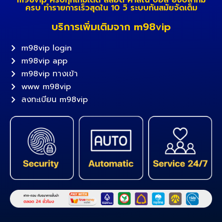
ครบ ทำรายการเร็วสุดใน 10 วิ ระบบทันสมัยจัดเต็ม
บริการเพิ่มเติมจาก m98vip
m98vip login
m98vip app
m98vip ทางเข้า
www m98vip
ลงทะเบียน m98vip