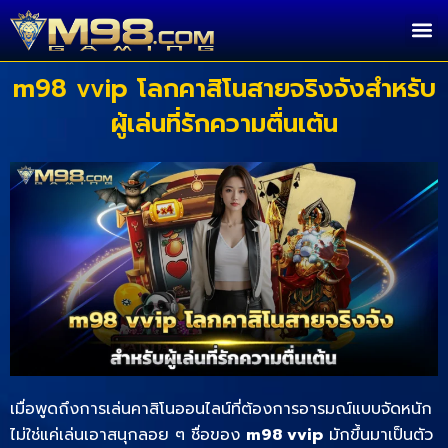
Skip
to
content
m98 vvip โลกคาสิโนสายจริงจังสำหรับ
ผู้เล่นที่รักความตื่นเต้น
เมื่อพูดถึงการเล่นคาสิโนออนไลน์ที่ต้องการอารมณ์แบบจัดหนัก
ไม่ใช่แค่เล่นเอาสนุกลอย ๆ ชื่อของ
m98 vvip
มักขึ้นมาเป็นตัว