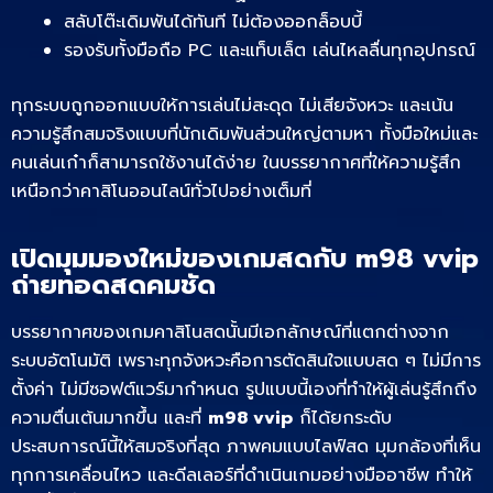
สลับโต๊ะเดิมพันได้ทันที ไม่ต้องออกล็อบบี้
รองรับทั้งมือถือ PC และแท็บเล็ต เล่นไหลลื่นทุกอุปกรณ์
ทุกระบบถูกออกแบบให้การเล่นไม่สะดุด ไม่เสียจังหวะ และเน้น
ความรู้สึกสมจริงแบบที่นักเดิมพันส่วนใหญ่ตามหา ทั้งมือใหม่และ
คนเล่นเก๋าก็สามารถใช้งานได้ง่าย ในบรรยากาศที่ให้ความรู้สึก
เหนือกว่าคาสิโนออนไลน์ทั่วไปอย่างเต็มที่
เปิดมุมมองใหม่ของเกมสดกับ m98 vvip
ถ่ายทอดสดคมชัด
บรรยากาศของเกมคาสิโนสดนั้นมีเอกลักษณ์ที่แตกต่างจาก
ระบบอัตโนมัติ เพราะทุกจังหวะคือการตัดสินใจแบบสด ๆ ไม่มีการ
ตั้งค่า ไม่มีซอฟต์แวร์มากำหนด รูปแบบนี้เองที่ทำให้ผู้เล่นรู้สึกถึง
ความตื่นเต้นมากขึ้น และที่
m98 vvip
ก็ได้ยกระดับ
ประสบการณ์นี้ให้สมจริงที่สุด ภาพคมแบบไลฟ์สด มุมกล้องที่เห็น
ทุกการเคลื่อนไหว และดีลเลอร์ที่ดำเนินเกมอย่างมืออาชีพ ทำให้