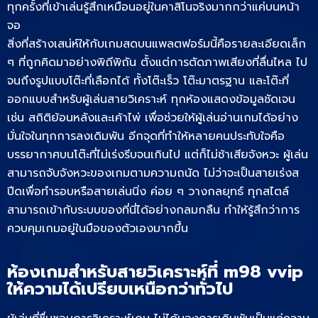
ทุกครั้งที่เข้าเล่นรู้สึกเหมือนอยู่ในคาสิโนจริงมากกว่าแค่บนหน้า
จอ
สิ่งที่สร้างเสน่ห์ให้กับเกมสดบนแพลตฟอร์มนี้คือรายละเอียดเล็ก
ๆ ที่ถูกคิดมาอย่างพิถีพิถัน ตั้งแต่การตัดภาพเสียงที่ลื่นไหล ไป
จนถึงรูปแบบโต๊ะที่เลือกได้ ทั้งโต๊ะเร็ว โต๊ะมาตรฐาน และโต๊ะที่
ออกแบบสำหรับผู้เล่นสายวิเคราะห์ ทุกห้องแสดงข้อมูลชัดเจน
เช่น สถิติย้อนหลังและเค้าไพ่ เพื่อช่วยให้ผู้เล่นอ่านเกมได้อย่าง
มั่นใจในทุกการลงเดิมพัน อีกจุดที่ทำให้หลายคนประทับใจคือ
บรรยากาศบนโต๊ะที่ไม่เร่งรีบจนเกินไป แต่ก็ไม่ช้าเสียจังหวะ ผู้เล่น
สามารถจับจังหวะของเกมตามความถนัด ไม่ว่าจะเป็นสายเร่งส
ปีดเพื่อทำรอบหรือสายเล่นนิ่ง ค่อย ๆ วางกลยุทธ์ ทุกสไตล์
สามารถเข้ากับระบบของที่นี่ได้อย่างกลมกลืน ทำให้รู้สึกว่าการ
ควบคุมเกมอยู่ในมือของตัวเองมากขึ้น
ห้องเกมสำหรับสายวิเคราะห์ที่ m98 vvip
ให้ความได้เปรียบเหนือกว่าทั่วไป